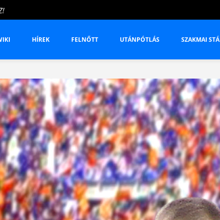
hecskék
ól
IKI
HÍREK
FELNŐTT
UTÁNPÓTLÁS
SZAKMAI STÁ