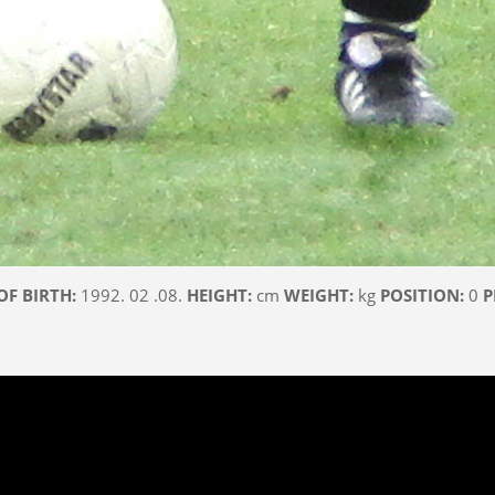
OF BIRTH:
1992. 02 .08.
HEIGHT:
cm
WEIGHT:
kg
POSITION:
0
P
Videólejátszó