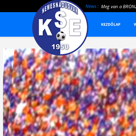
News :
Megcsíptek a Mé
Vereség a bajnokt
KEZDŐLAP
W