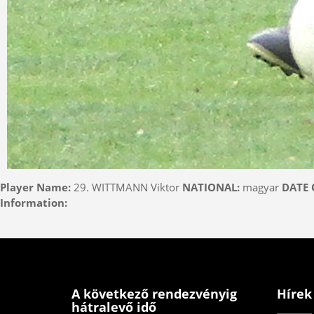
Player Name:
29. WITTMANN Viktor
NATIONAL:
magyar
DATE 
Information:
A következő rendezvényig
Hírek
hátralevő idő