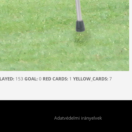
LAYED:
153
GOAL:
0
RED CARDS:
1
YELLOW_CARDS:
7
Adatvédelmi irányelvek