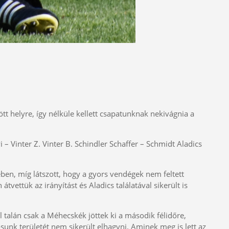
t helyre, így nélküle kellett csapatunknak nekivágnia a
 Vinter Z. Vinter B. Schindler Schaffer – Schmidt Aladics
ben, míg látszott, hogy a gyors vendégek nem feltett
átvettük az irányítást és Aladics találatával sikerült is
 talán csak a Méhecskék jöttek ki a második félidőre,
sunk területét nem sikerült elhagyni. Aminek meg is lett az