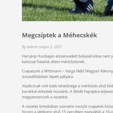
Megcsíptek a Méhecskék
By admin
május 3, 2021
Harsányi Kunbaján elszenvedett bokasérülése nem jöt
kalocsai fiatalok elleni mérkőzésnek.
Csapatunk a Wittmann – Varga Nébl Magyari Kákonyi –
összeállításban lépett pályára.
Aladicsnak volt több lehetősége a mérkőzés első felé
karokkal érkeztek hozzánk. A félidő hajrájára teljesen 
megszereznünk a vezetést.
A vezetés birtokában szünetre vonuló csapatok közül
hiszen a játékrész első 15 percében nagyjából a 16-o