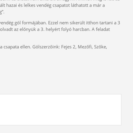
t hazai és lelkes vendég csapatot láthatott a már a
g”.
vendég gól formájában. Ezzel nem sikerült itthon tartani a 3
lvadt az előnyük a 3. helyért folyó harcban. A feladat
 csapata ellen. Gólszerzőink: Fejes 2, Mezőfi, Szőke,
.