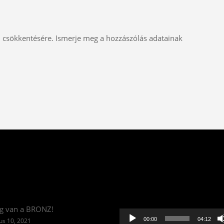
m csökkentésére.
Ismerje meg a hozzászólás adatainak
Videólejátszó
g van a BRONZ!
00:00
04:12
us 10, 2021