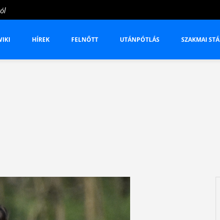
ól
IKI
HÍREK
FELNŐTT
UTÁNPÓTLÁS
SZAKMAI STÁ