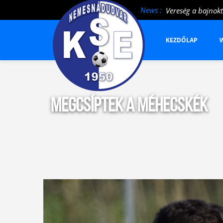
News :
Vereség a bajnokt
KEZDŐLAP
W
Megcsíptek a Méhecskék