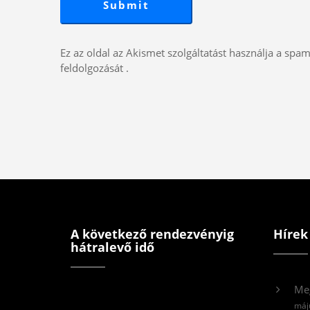
Ez az oldal az Akismet szolgáltatást használja a spa
feldolgozását
.
A következő rendezvényig
Hírek
hátralevő idő
Me
máj