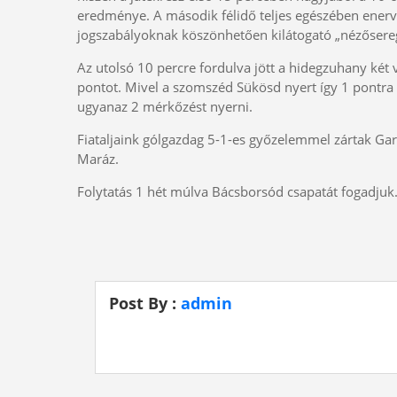
eredménye. A második félidő teljes egészében enervál
jogszabályoknak köszönhetően kilátogató „nézősere
Az utolsó 10 percre fordulva jött a hidegzuhany két 
pontot. Mivel a szomszéd Sükösd nyert így 1 pontra o
ugyanaz 2 mérkőzést nyerni.
Fiataljaink gólgazdag 5-1-es győzelemmel zártak Gara
Maráz.
Folytatás 1 hét múlva Bácsborsód csapatát fogadjuk
Post By :
admin