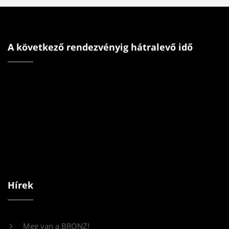
A következő rendezvényig hátralevő idő
Hírek
Meg van a BRONZ!