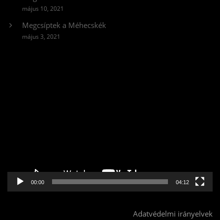
május 10, 2021
Megcsíptek a Méhecskék
május 3, 2021
Videólejátszó
00:00
04:12
Adatvédelmi irányelvek