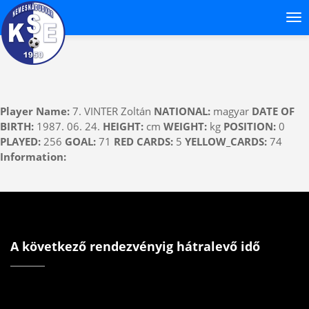
Player Name:
7. VINTER Zoltán
NATIONAL:
magyar
DATE OF
BIRTH:
1987. 06. 24.
HEIGHT:
cm
WEIGHT:
kg
POSITION:
0
PLAYED:
256
GOAL:
71
RED CARDS:
5
YELLOW_CARDS:
74
Information:
A következő rendezvényig hátralevő idő