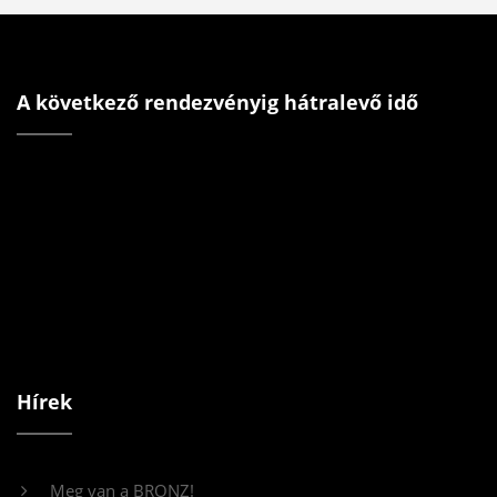
A következő rendezvényig hátralevő idő
Hírek
Meg van a BRONZ!