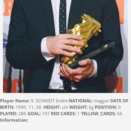
Player Name:
9. SCHMIDT Endre
NATIONAL:
magyar
DATE OF
BIRTH:
1990. 11. 28.
HEIGHT:
cm
WEIGHT:
kg
POSITION:
0
PLAYED:
286
GOAL:
197
RED CARDS:
1
YELLOW_CARDS:
56
Information: