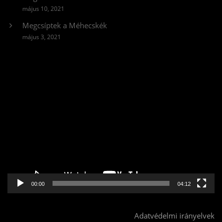
május 10, 2021
Megcsíptek a Méhecskék
május 3, 2021
Videólejátszó
00:00
04:12
Adatvédelmi irányelvek