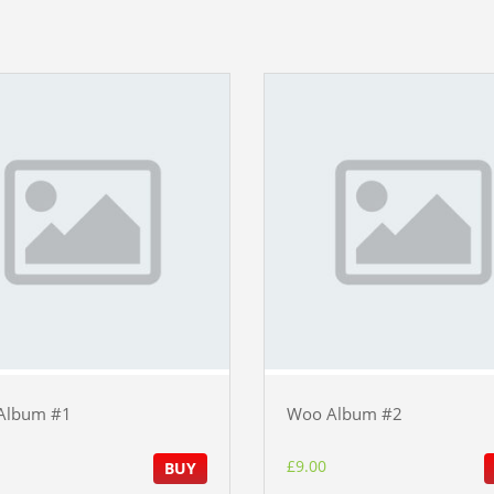
Album #1
Woo Album #2
£
9.00
BUY