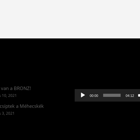
Videólejátszó
 van a BRONZ!
 10, 2021
00:00
04:12
csíptek a Méhecskék
 3, 2021