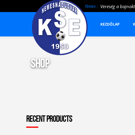
News :
Vereség a bajnokt
KEZDŐLAP
W
Shop
Recent Products