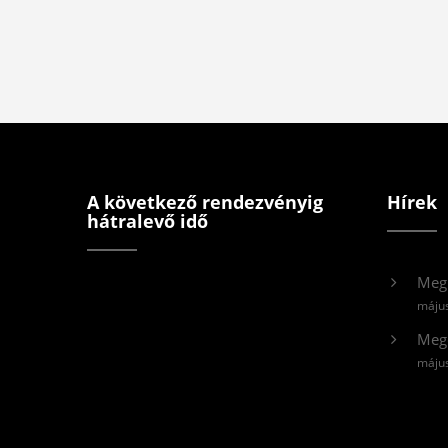
A következő rendezvényig
Hírek
hátralevő idő
Meg
május
Meg
május