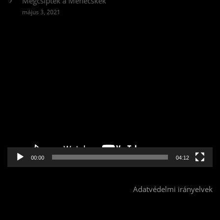
Megcsíptek a Méhecskék
május 3, 2021
Videólejátszó
00:00
04:12
Adatvédelmi irányelvek