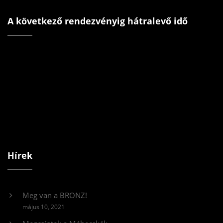
A következő rendezvényig hátralevő idő
Hírek
Meg van a BRONZ!
május 10, 2021