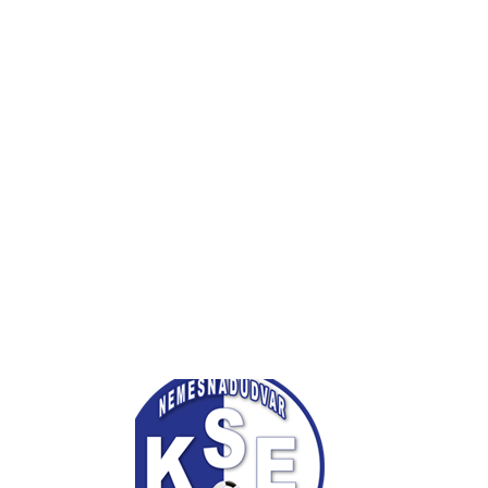
Felnőtt csapat
Csapataink