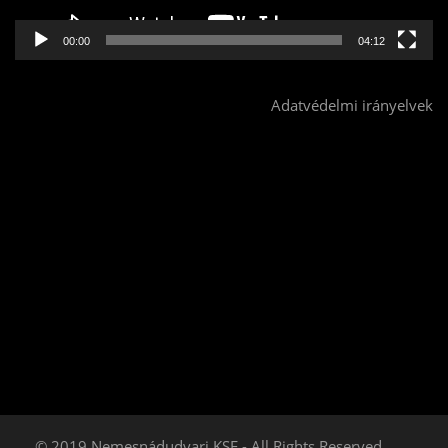
00:00
04:12
Adatvédelmi irányelvek
© 2019 Nemesnádudvari KSE - All Rights Reserved