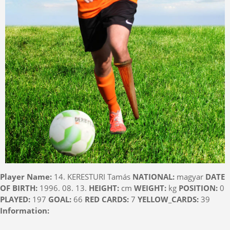
Player Name:
14. KERESTURI Tamás
NATIONAL:
magyar
DATE
OF BIRTH:
1996. 08. 13.
HEIGHT:
cm
WEIGHT:
kg
POSITION:
0
PLAYED:
197
GOAL:
66
RED CARDS:
7
YELLOW_CARDS:
39
Information: