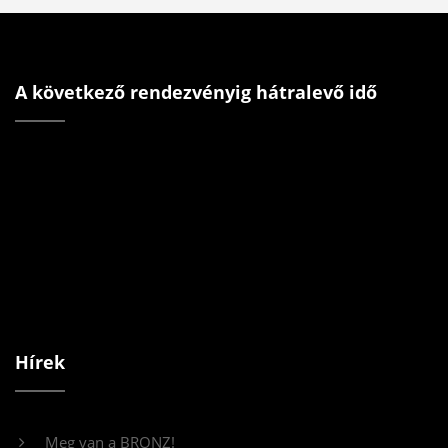
A következő rendezvényig hátralevő idő
Hírek
Meg van a BRONZ!