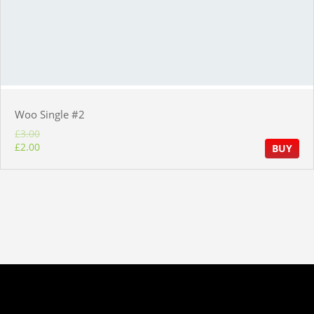
Woo Single #2
£
3.00
£
2.00
BUY