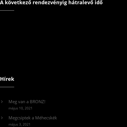
A következő rendezvényig hátralevő idő
Hírek
Meg van a BRONZ!
május 10, 2021
Megcsíptek a Méhecskék
május 3, 2021