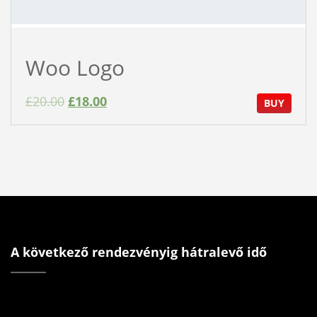
Woo Logo
£
20.00
£
18.00
BUY
A következő rendezvényig hátralevő idő