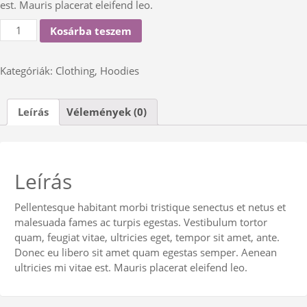
est. Mauris placerat eleifend leo.
Woo
Kosárba teszem
Logo
mennyiség
Kategóriák:
Clothing
,
Hoodies
Leírás
Vélemények (0)
Leírás
Pellentesque habitant morbi tristique senectus et netus et
malesuada fames ac turpis egestas. Vestibulum tortor
quam, feugiat vitae, ultricies eget, tempor sit amet, ante.
Donec eu libero sit amet quam egestas semper. Aenean
ultricies mi vitae est. Mauris placerat eleifend leo.