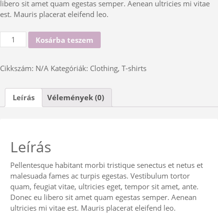
libero sit amet quam egestas semper. Aenean ultricies mi vitae
est. Mauris placerat eleifend leo.
Ship
Kosárba teszem
Your
Idea
Cikkszám:
N/A
Kategóriák:
Clothing
,
T-shirts
mennyiség
Leírás
Vélemények (0)
Leírás
Pellentesque habitant morbi tristique senectus et netus et
malesuada fames ac turpis egestas. Vestibulum tortor
quam, feugiat vitae, ultricies eget, tempor sit amet, ante.
Donec eu libero sit amet quam egestas semper. Aenean
ultricies mi vitae est. Mauris placerat eleifend leo.