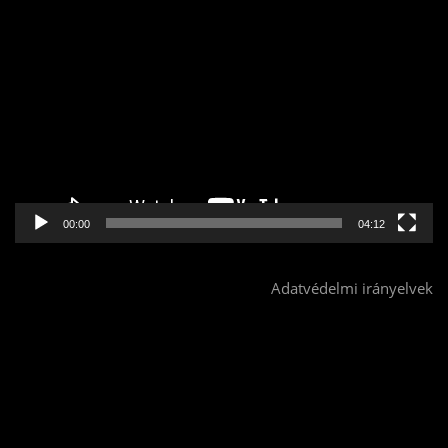
Videólejátszó
00:00
04:12
Adatvédelmi irányelvek