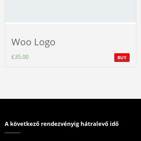
Woo Logo
£
35.00
BUY
A következő rendezvényig hátralevő idő