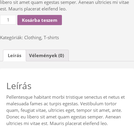
libero sit amet quam egestas semper. Aenean ultricies mi vitae
est. Mauris placerat eleifend leo.
Woo
Kosárba teszem
Ninja
mennyiség
Kategóriák:
Clothing
,
T-shirts
Leírás
Vélemények (0)
Leírás
Pellentesque habitant morbi tristique senectus et netus et
malesuada fames ac turpis egestas. Vestibulum tortor
quam, feugiat vitae, ultricies eget, tempor sit amet, ante.
Donec eu libero sit amet quam egestas semper. Aenean
ultricies mi vitae est. Mauris placerat eleifend leo.