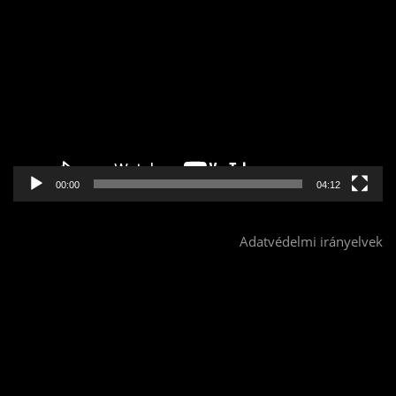
Videólejátszó
00:00
04:12
Adatvédelmi irányelvek