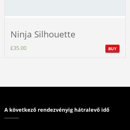
Ninja Silhouette
£
35.00
BUY
A következő rendezvényig hátralevő idő