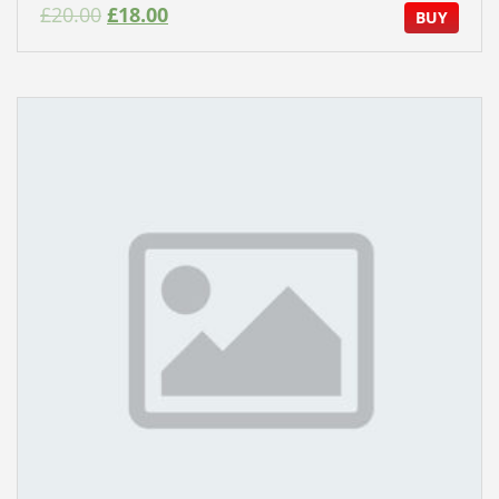
£
20.00
£
18.00
BUY