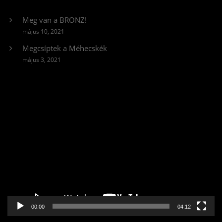
Meg van a BRONZ!
május 10, 2021
Megcsíptek a Méhecskék
május 3, 2021
Videólejátszó
00:00
04:12