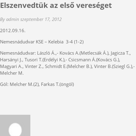
Elszenvedtük az első vereséget
By admin
szeptember 17, 2012
2012.09.16.
Nemesnádudvar KSE – Kelebia 3-4 (1-2)
Nemesnádudvar: László Á.,- Kovács A.(Metlecsák Á.), Jagicza T.,
Harsányi J., Tusori T.(Erdélyi K.),- Csicsmann Á.(Kovács G.),
Magyari A., Vinter Z., Schmidt E.(Melcher B.), Vinter B.(Sziegl G.),-
Melcher M.
Gól: Melcher M.(2), Farkas T.(öngól)