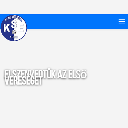
Elszenvedtük az első
vereséget