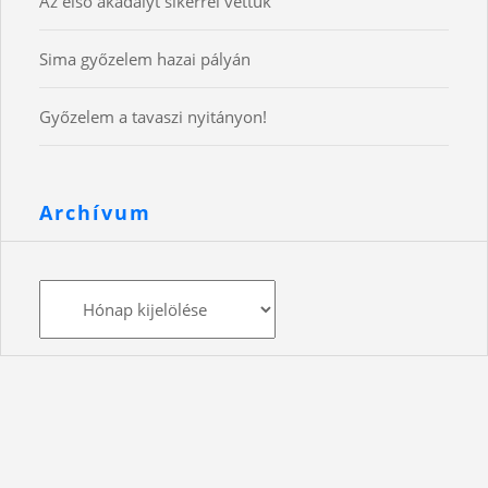
Az első akadályt sikerrel vettük
Sima győzelem hazai pályán
Győzelem a tavaszi nyitányon!
Archívum
Archívum