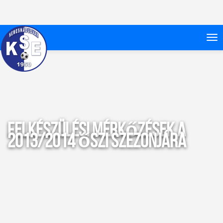
Felkészülési mérkőzések a
2013/2014 őszi szezonjára