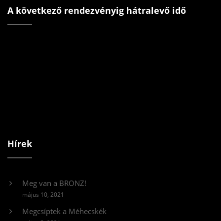
A következő rendezvényig hátralevő idő
Hírek
Meg van a BRONZ!
május 10, 2021
Megcsíptek a Méhecskék