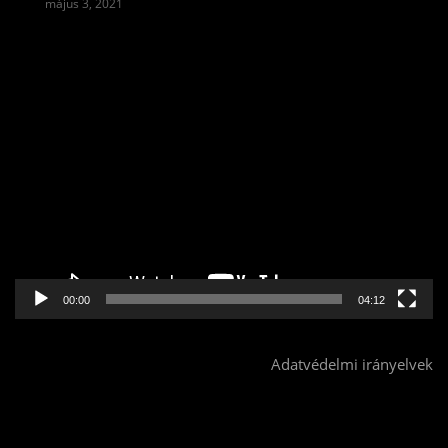
május 3, 2021
Videólejátszó
00:00
04:12
Adatvédelmi irányelvek