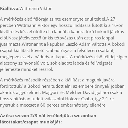
Kiállítva:
Wittmann Viktor
A mérkőzés első félórája szinte eseménytelenül telt el.A 27.
percben Wittmann Viktor egy hosszú indításra futott ki a 16-on
kívülre és kézzel ütötte el a labdát a kapura törő bokodi játékos
elöl.Nasz játékvezető úr kis tétovázás után ezt piros lappal
jutalmazta.Wittmannt a kapuban László Ádám váltotta.A bokodi
csapat kiállítást követő szabadrúgása a felsőlécen csattant,
meglepve ezzel a nádudvari kapust.A mérkőzés első félideje igen
alacsony színvonalú volt, sok eladott labda és felívelgetés
jellemezte mindkét részről.
A mérkőzés második részében a kiállítást a magunk javára
fordítottuk/ a Bokod nem tudott élni az emberelőnnyel/ jobban
akartuk a győzelmet. Magyari és Melcher Dávid góljára csak a
hosszabításban tudott válaszolni Holczer Csaba, így 2:1-re
nyertük a meccset a 60 perces emberhátrány ellenére.
Az őszi szezon 2/3-nál értékeljük a szezonban
látottakat/csapat munkáját: