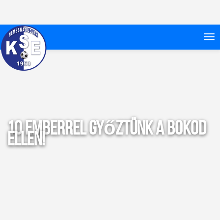
10 emberrel győztünk a Bokod
ellen!