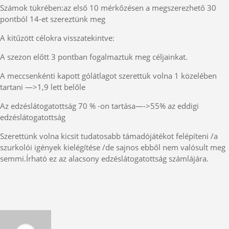
Számok tükrében:az első 10 mérkőzésen a megszerezhető 30
pontból 14-et szereztünk meg
A kitűzött célokra visszatekintve:
A szezon előtt 3 pontban fogalmaztuk meg céljainkat.
A meccsenkénti kapott gólátlagot szerettük volna 1 közelében
tartani —>1,9 lett belőle
Az edzéslátogatottság 70 % -on tartása—->55% az eddigi
edzéslátogatottság
Szerettünk volna kicsit tudatosabb támadójátékot felépíteni /a
szurkolói igények kielégítése /de sajnos ebből nem valósult meg
semmi.Írható ez az alacsony edzéslátogatottság számlájára.