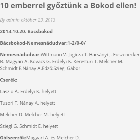
10 emberrel győztünk a Bokod ellen!
By admin
október 23, 2013
2013.10.20. Bácsbokod
Bácsbokod-Nemesnádudvar:1-2/0-0/
Nemesnádudvar:
Wittmann V. Jagicza T. Harsányi J. Fuszenecker
B. Magyari A. Kovács G. Erdélyi K. Keresturi T. Melcher M.
Schmidt E.Nánay A.Edző:Sziegl Gábor
Cserék:
László Á. Erdélyi K. helyett
Tusori T. Nánay A. helyett
Melcher D. Melcher M. helyett
Sziegl G. Schmidt E. helyett
Gólszerzők:
Magyari A. és Melcher D.