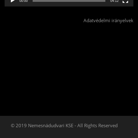
00:00
04:12
Adatvédelmi irányelvek
© 2019 Nemesnádudvari KSE - All Rights Reserved