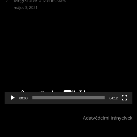
Megcsíptek a Méhecskék
május 3, 2021
Videólejátszó
00:00
04:12
Adatvédelmi irányelvek