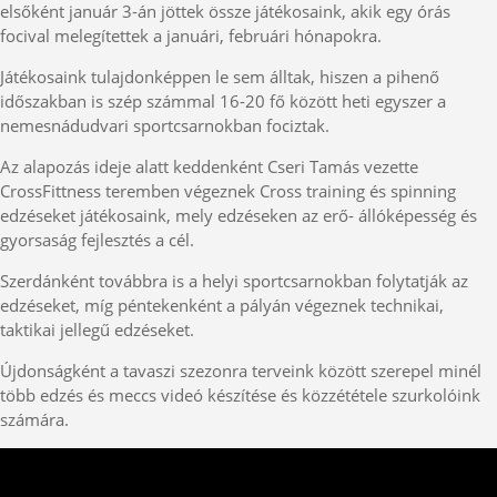
elsőként január 3-án jöttek össze játékosaink, akik egy órás
focival melegítettek a januári, februári hónapokra.
Játékosaink tulajdonképpen le sem álltak, hiszen a pihenő
időszakban is szép számmal 16-20 fő között heti egyszer a
nemesnádudvari sportcsarnokban fociztak.
Az alapozás ideje alatt keddenként Cseri Tamás vezette
CrossFittness teremben végeznek Cross training és spinning
edzéseket játékosaink, mely edzéseken az erő- állóképesség és
gyorsaság fejlesztés a cél.
Szerdánként továbbra is a helyi sportcsarnokban folytatják az
edzéseket, míg péntekenként a pályán végeznek technikai,
taktikai jellegű edzéseket.
Újdonságként a tavaszi szezonra terveink között szerepel minél
több edzés és meccs videó készítése és közzététele szurkolóink
számára.