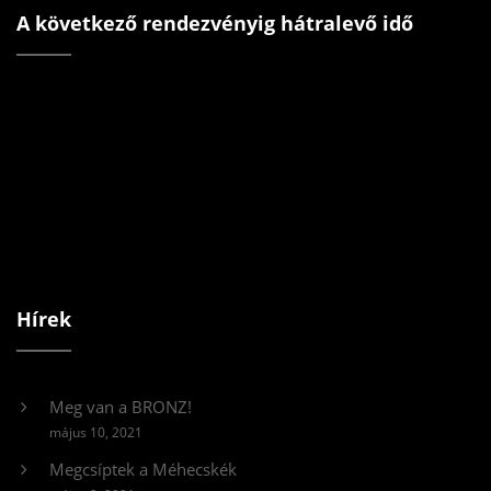
A következő rendezvényig hátralevő idő
Hírek
Meg van a BRONZ!
május 10, 2021
Megcsíptek a Méhecskék