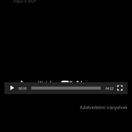
május 3, 2021
Videólejátszó
00:00
04:12
Adatvédelmi irányelvek