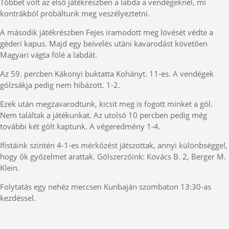
Többet volt az első játékrészben a labda a vendégeknél, mi
kontrákból próbáltunk meg veszélyeztetni.
A második játékrészben Fejes iramodott meg lövését védte a
géderi kapus. Majd egy beívelés utáni kavarodást követően
Magyari vágta fölé a labdát.
Az 59. percben Kákonyi buktatta Kohányt. 11-es. A vendégek
gólzsákja pedig nem hibázott. 1-2.
Ezek után megzavarodtunk, kicsit meg is fogott minket a gól.
Nem találtak a játékunkat. Az utolsó 10 percben pedig még
további két gólt kaptunk. A végeredmény 1-4.
Ifistáink szintén 4-1-es mérkőzést játszottak, annyi különbséggel,
hogy ők győzelmet arattak. Gólszerzőink: Kovács B. 2, Berger M.
Klein.
Folytatás egy nehéz meccsen Kunbaján szombaton 13:30-as
kezdéssel.