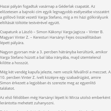
Hazai pályán fogadtuk vasárnap a Géderlak csapatát. Az
előzetesen a bajnoki cím egyik legnagyobb esélyesébe visszatért
a góllövő listát vezető Varga Stefano, míg a mi házi gólkirályunk
eltiltását töltötte testvérével együtt.
Csapatunk a László – Simon Kákonyi Varga Jagicza – Vinter B.
Magyari Vinter Z. – Keresturi Harsányi Fejes összeállításban
lépett pályára.
Nagyon gyorsan már a 3. percben hátrányba kerültünk, amikor
Varga Stefano húzott a bal lába irányába, majd ütemtelenül
kilőtte a hosszút.
Még két vendég kapufa jelezte, nem veszik félvállról a meccset. A
10. percben Vinter Z. ívelt középre egy szabadrúgást, amire
Simon érkezett a legjobban és szerezte meg az egyenlítő
találatot.
Az első félidőben még Harsányi lépett ki Mirza utolsó emberként
lerántotta mehetett zuhanyozni.