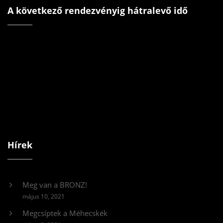
A következő rendezvényig hátralevő idő
Hírek
Meg van a BRONZ!
május 10, 2021
Megcsíptek a Méhecskék