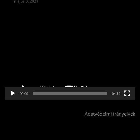
május 3, 2021
Videólejátszó
00:00
04:12
Adatvédelmi irányelvek