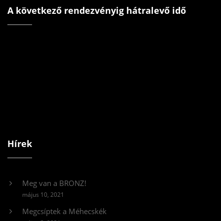
A következő rendezvényig hátralevő idő
Hírek
Meg van a BRONZ!
május 10, 2021
Megcsíptek a Méhecskék