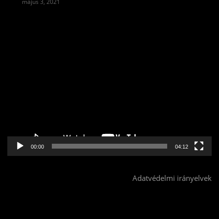
május 3, 2021
Videólejátszó
00:00
04:12
Adatvédelmi irányelvek