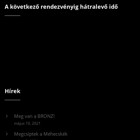
A következő rendezvényig hátralevő idő
Hírek
Meg van a BRONZ!
május 10, 2021
Megcsíptek a Méhecskék