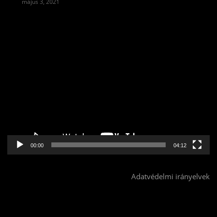
május 3, 2021
Videólejátszó
00:00
04:12
Adatvédelmi irányelvek