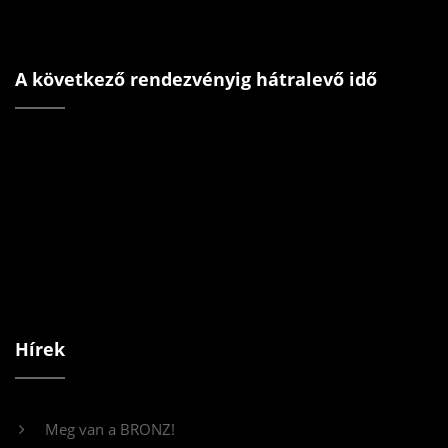
A következő rendezvényig hátralevő idő
Hírek
Meg van a BRONZ!