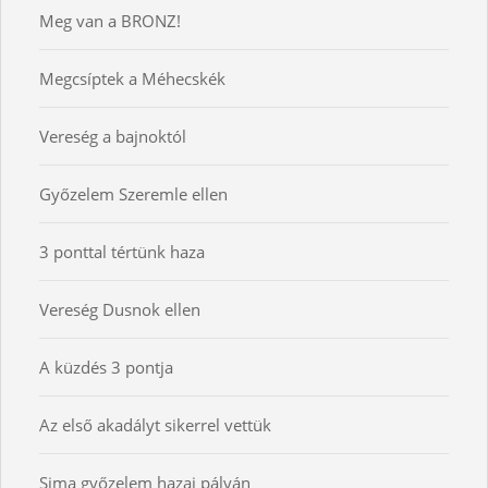
Meg van a BRONZ!
Megcsíptek a Méhecskék
Vereség a bajnoktól
Győzelem Szeremle ellen
3 ponttal tértünk haza
Vereség Dusnok ellen
A küzdés 3 pontja
Az első akadályt sikerrel vettük
Sima győzelem hazai pályán