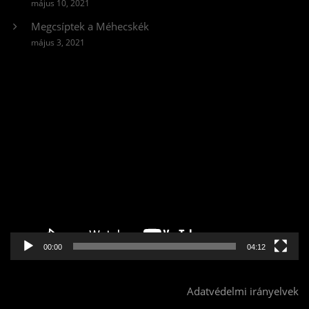
május 10, 2021
Megcsíptek a Méhecskék
május 3, 2021
Videólejátszó
00:00
04:12
Adatvédelmi irányelvek