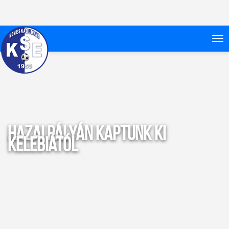
Hazai pályán kaptunk ki
Kelebiától