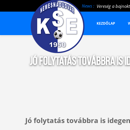
News :
Vereség a bajnokt
KEZDŐLAP
W
Jó folytatás továbbra is 
Jó folytatás továbbra is idege