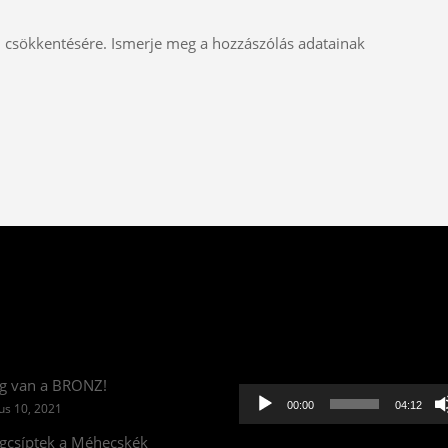
m csökkentésére.
Ismerje meg a hozzászólás adatainak
Videólejátszó
g van a BRONZ!
00:00
04:12
us 10, 2021
csíptek a Méhecskék