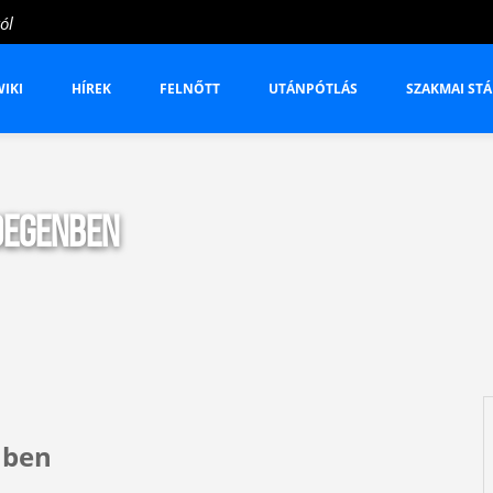
ól
IKI
HÍREK
FELNŐTT
UTÁNPÓTLÁS
SZAKMAI STÁ
idegenben
nben