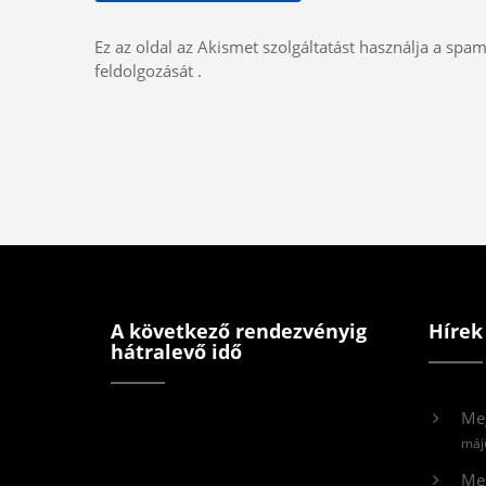
Ez az oldal az Akismet szolgáltatást használja a spa
feldolgozását
.
A következő rendezvényig
Hírek
hátralevő idő
Me
máj
Meg