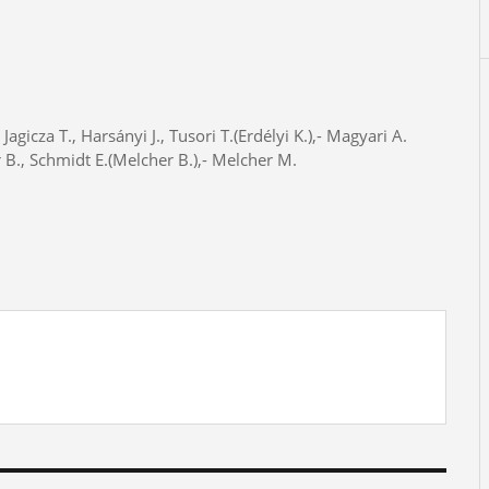
gicza T., Harsányi J., Tusori T.(Erdélyi K.),- Magyari A.
r B., Schmidt E.(Melcher B.),- Melcher M.