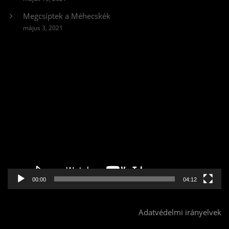
Megcsíptek a Méhecskék
május 3, 2021
Videólejátszó
00:00
04:12
Adatvédelmi irányelvek