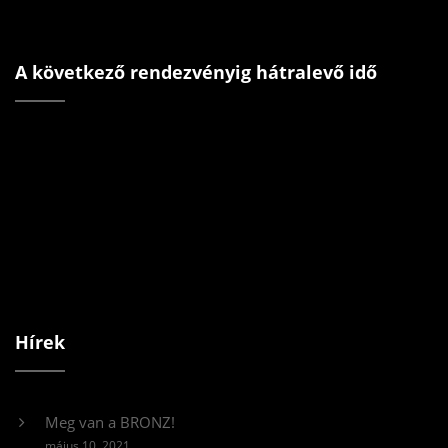
A következő rendezvényig hátralevő idő
Hírek
Meg van a BRONZ!
május 10, 2021