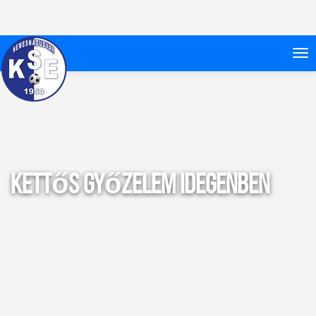
Kettős győzelem idegenben