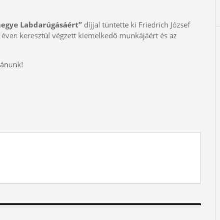
megye Labdarúgásáért”
díjjal tüntette ki Friedrich József
éven keresztül végzett kiemelkedő munkájáért és az
vánunk!