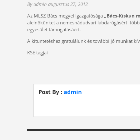
By admin
augusztus 27, 2012
Az MLSZ Bács megyei Igazgatósága
„Bács-Kiskun 
alelnökünket a nemesnádudvari labdarúgásért több 
egyesület támogatásáért.
A kitüntetéshez gratulálunk és további jó munkát kí
KSE tagjai
Post By :
admin