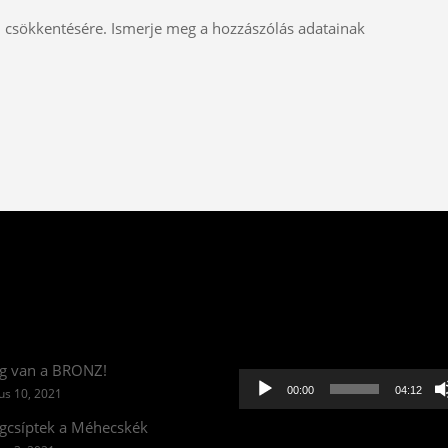
m csökkentésére.
Ismerje meg a hozzászólás adatainak
Videólejátszó
g van a BRONZ!
00:00
04:12
us 10, 2021
csíptek a Méhecskék