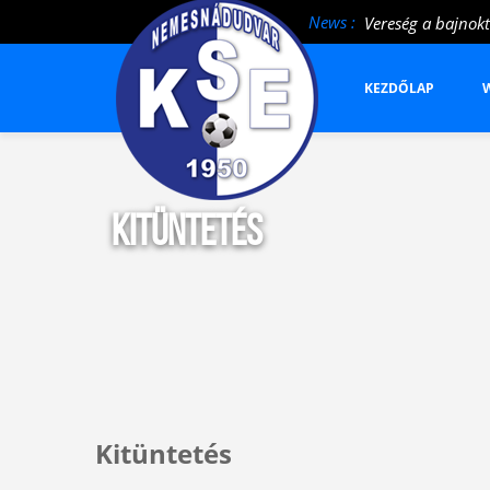
News :
Vereség a bajnokt
KEZDŐLAP
W
Kitüntetés
Kitüntetés