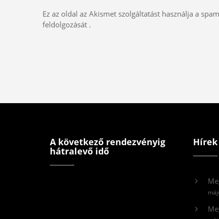
Ez az oldal az Akismet szolgáltatást használja a spa
feldolgozását
.
A következő rendezvényig
Hírek
hátralevő idő
Me
máj
Meg