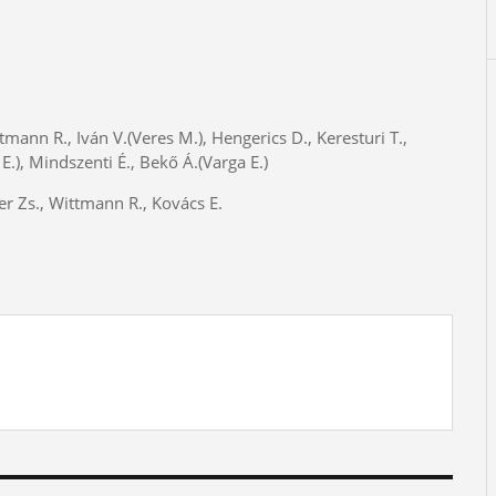
tmann R., Iván V.(Veres M.), Hengerics D., Keresturi T.,
E.), Mindszenti É., Bekő Á.(Varga E.)
ber Zs., Wittmann R., Kovács E.