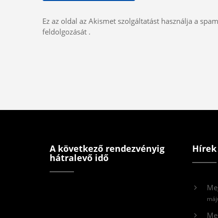
Ez az oldal az Akismet szolgáltatást használja a spa
feldolgozását
.
A következő rendezvényig
Hírek
hátralevő idő
Me
máj
Meg