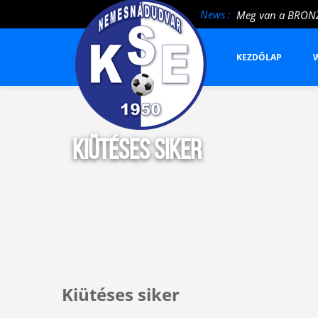
Meg van a BRON
News :
Megcsíptek a Mé
Vereség a bajnokt
KEZDŐLAP
W
Kiütéses siker
Kiütéses siker