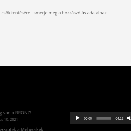
m csökkentésére.
Ismerje meg a hozzászólás adatainak
Videólejátszó
g van a BRONZ!
00:00
04:12
us 10, 2021
csíptek a Méhecskék