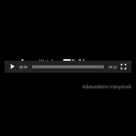
Videólejátszó
00:00
04:12
Adatvédelmi irányelvek