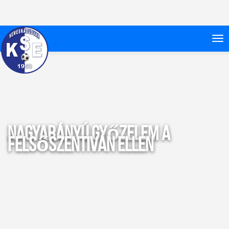
Nagyarányú győzelem a
Felsőszentiván ellen