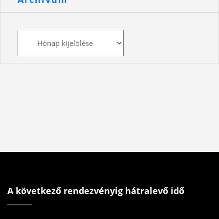
Archívum
A következő rendezvényig hátralevő idő