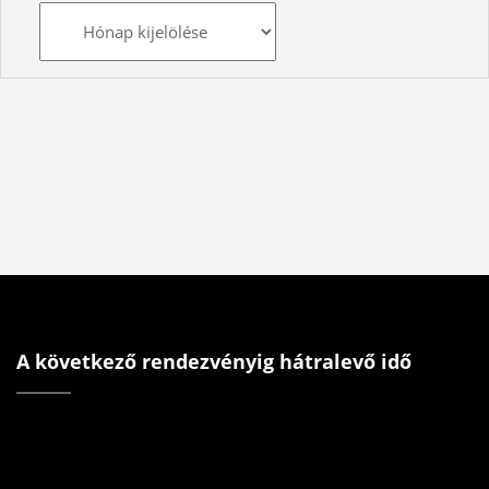
Archívum
A következő rendezvényig hátralevő idő