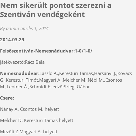
Nem sikerült pontot szerezni a
Szentiván vendégeként
By admin
április 1, 2014
2014.03.29.
Felsőszentiván-Nemesnádudvar:1-0/1-0/
Játékvezető:Rácz Béla
Nemesnádudvar:
László Á.,Keresturi Tamás,Harsányi J.,Kovács
G.,Keresturi Timót,Magyari A.,Melcher M.,Nébl M.,Csontos
M.,Lentner Á.,Schmidt E. edző:Sziegl Gábor
Csere:
Nánay A. Csontos M. helyett
Melcher D. Keresturi Tamás helyett
Mezőfi Z.Magyari A. helyett