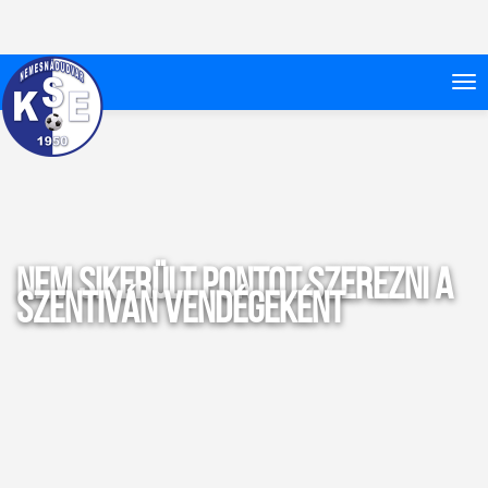
Nem sikerült pontot szerezni a
Szentiván vendégeként