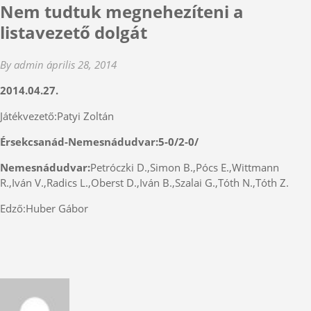
Nem tudtuk megnehezíteni a
listavezető dolgát
By admin
április 28, 2014
2014.04.27.
Játékvezető:Patyi Zoltán
Érsekcsanád-Nemesnádudvar:5-0/2-0/
Nemesnádudvar:
Petróczki D.,Simon B.,Pócs E.,Wittmann
R.,Iván V.,Radics L.,Oberst D.,Iván B.,Szalai G.,Tóth N.,Tóth Z.
Edző:Huber Gábor