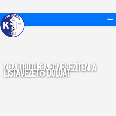
Nem tudtuk megnehezíteni a
listavezető dolgát