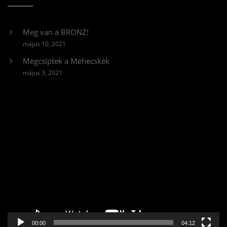
Meg van a BRONZ!
május 10, 2021
Megcsíptek a Méhecskék
május 3, 2021
Videólejátszó
00:00
04:12