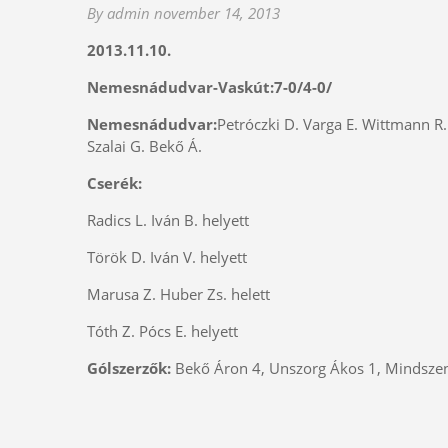
By admin
november 14, 2013
2013.11.10.
Nemesnádudvar-Vaskút:7-0/4-0/
Nemesnádudvar:
Petróczki D. Varga E. Wittmann R.
Szalai G. Bekő Á.
Cserék:
Radics L. Iván B. helyett
Török D. Iván V. helyett
Marusa Z. Huber Zs. helett
Tóth Z. Pócs E. helyett
Gólszerzők:
Bekő Áron 4, Unszorg Ákos 1, Mindszent