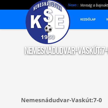
News :
Vereség a bajnokt
KEZDŐLAP
W
Nemesnádudvar-Vaskút:7-
Nemesnádudvar-Vaskút:7-0