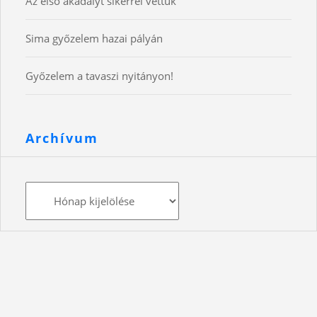
Az első akadályt sikerrel vettük
Sima győzelem hazai pályán
Győzelem a tavaszi nyitányon!
Archívum
Archívum