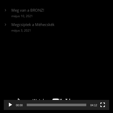
Meg van a BRONZ!
május 10, 2021
Megcsíptek a Méhecskék
május 3, 2021
Videólejátszó
00:00
04:12