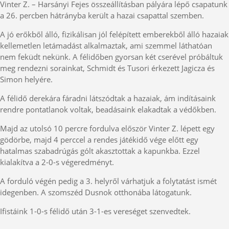
Vinter Z. – Harsányi Fejes összeállításban pályára lépő csapatunk
a 26. percben hátrányba került a hazai csapattal szemben.
A jó erőkből álló, fizikálisan jól felépített emberekből álló hazaiak
kellemetlen letámadást alkalmaztak, ami szemmel láthatóan
nem feküdt nekünk. A félidőben gyorsan két cserével próbáltuk
meg rendezni sorainkat, Schmidt és Tusori érkezett Jagicza és
Simon helyére.
A félidő derekára fáradni látszódtak a hazaiak, ám indításaink
rendre pontatlanok voltak, beadásaink elakadtak a védőkben.
Majd az utolsó 10 percre fordulva először Vinter Z. lépett egy
gödörbe, majd 4 perccel a rendes játékidő vége előtt egy
hatalmas szabadrúgás gólt akasztottak a kapunkba. Ezzel
kialakítva a 2-0-s végeredményt.
A forduló végén pedig a 3. helyről várhatjuk a folytatást ismét
idegenben. A szomszéd Dusnok otthonába látogatunk.
Ifistáink 1-0-s félidő után 3-1-es vereséget szenvedtek.