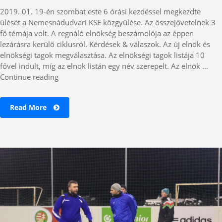
2019. 01. 19-én szombat este 6 órási kezdéssel megkezdte
ülését a Nemesnádudvari KSE közgyűlése. Az összejövetelnek 3
fő témája volt. A regnáló elnökség beszámolója az éppen
lezárásra kerülő ciklusról. Kérdések & válaszok. Az új elnök és
elnökségi tagok megválasztása. Az elnökségi tagok listája 10
fővel indult, míg az elnök listán egy név szerepelt. Az elnök …
„Összeállt
Continue reading
az
új
Read More
vezetőség…”