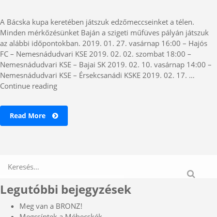
A Bácska kupa keretében játszuk edzőmeccseinket a télen.
Minden mérkőzésünket Baján a szigeti műfüves pályán játszuk
az alábbi időpontokban. 2019. 01. 27. vasárnap 16:00 – Hajós
FC – Nemesnádudvari KSE 2019. 02. 02. szombat 18:00 –
Nemesnádudvari KSE – Bajai SK 2019. 02. 10. vasárnap 14:00 –
Nemesnádudvari KSE – Érsekcsanádi KSKE 2019. 02. 17. …
„Felkészülési
Continue reading
torna”
Read More
Legutóbbi bejegyzések
Meg van a BRONZ!
Megcsíptek a Méhecskék