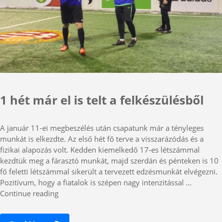
1 hét már el is telt a felkészülésből
A január 11-ei megbeszélés után csapatunk már a tényleges
munkát is elkezdte. Az első hét fő terve a visszarázódás és a
fizikai alapozás volt. Kedden kiemelkedő 17-es létszámmal
kezdtük meg a fárasztó munkát, majd szerdán és pénteken is 10
fő feletti létszámmal sikerült a tervezett edzésmunkát elvégezni.
Pozitívum, hogy a fiatalok is szépen nagy intenzitással …
„1
Continue reading
hét
már