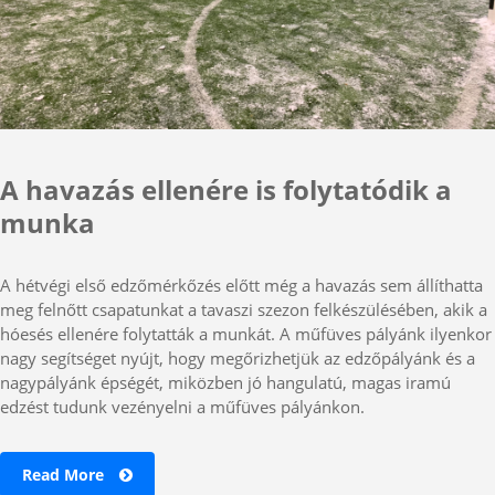
A havazás ellenére is folytatódik a
munka
A hétvégi első edzőmérkőzés előtt még a havazás sem állíthatta
meg felnőtt csapatunkat a tavaszi szezon felkészülésében, akik a
hóesés ellenére folytatták a munkát. A műfüves pályánk ilyenkor
nagy segítséget nyújt, hogy megőrizhetjük az edzőpályánk és a
nagypályánk épségét, miközben jó hangulatú, magas iramú
edzést tudunk vezényelni a műfüves pályánkon.
Read More